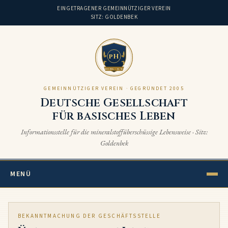
EINGETRAGENER GEMEINNÜTZIGER VEREIN
SITZ: GOLDENBEK
pH
DGBL · E.V.
GEMEINNÜTZIGER VEREIN · GEGRÜNDET 2005
Deutsche Gesellschaft
für basisches Leben
Informationsstelle für die mineralstoffüberschüssige Lebensweise · Sitz:
Goldenbek
MENÜ
BEKANNTMACHUNG DER GESCHÄFTSSTELLE